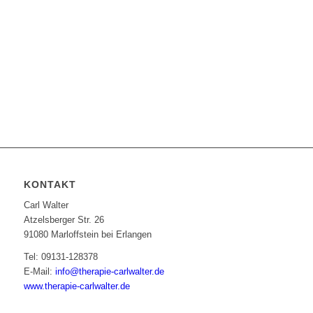
Alle Patientenmeinungen finden Sie hier:
jameda.de
google.com
KONTAKT
Carl Walter
Atzelsberger Str. 26
91080 Marloffstein bei Erlangen
Tel: 09131-128378
E-Mail:
info@therapie-carlwalter.de
www.therapie-carlwalter.de